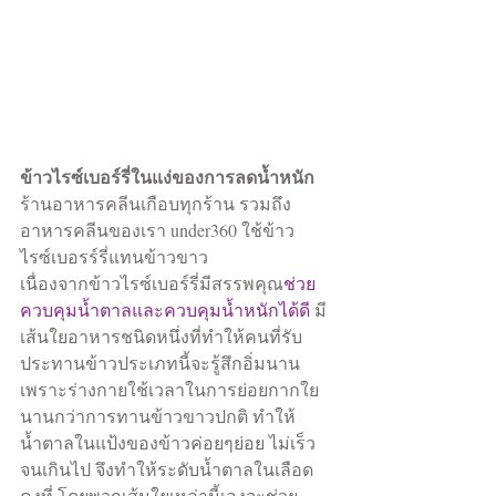
ข้าวไรซ์เบอร์รี่ในแง่ของการลดน้ำหนัก
ร้านอาหารคลีนเกือบทุกร้าน รวมถึง
อาหารคลีนของเรา under360 ใช้ข้าว
ไรซ์เบอรร์รี่แทนข้าวขาว
เนื่องจากข้าวไรซ์เบอร์รี่มีสรรพคุณ
ช่วย
ควบคุมน้ำตาลและควบคุมน้ำหนักได้ดี 
มี
เส้นใยอาหารชนิดหนึ่งที่ทำให้คนที่รับ
ประทานข้าวประเภทนี้จะรู้สึกอิ่มนาน 
เพราะร่างกายใช้เวลาในการย่อยกากใย
นานกว่าการทานข้าวขาวปกติ ทำให้
น้ำตาลในแป้งของข้าวค่อยๆย่อย ไม่เร็ว
จนเกินไป จึงทำให้ระดับน้ำตาลในเลือด
คงที่ โดยพวกเส้นใยเหล่านี้เองจะช่วย