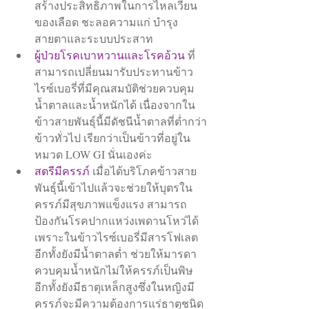
สร้างประสิทธิภาพในการไหลเวียน
ของเลือด ชะลอความแก่ บำรุง
สายตาและระบบประสาท  
ผู้ป่วยโรคเบาหวานและโรคอ้วน
 ที่
สามารถเปลี่ยนมารับประทานข้าว
ไรซ์เบอรี่ที่มีคุณสมบัติช่วยควบคุม
น้ำตาลและน้ำหนักได้ เนื่องจากใน
ข้าวสายพันธุ์นี้มีดัชนีน้ำตาลที่ต่ำกว่า
ข้าวทั่วไป เรียกว่าเป็นข้าวที่อยู่ใน
หมวด LOW GI นั่นเองค่ะ  
สตรีมีครรภ์
 เมื่อได้บริโภคข้าวสาย
พันธุ์นี้เข้าไปแล้วจะช่วยให้บุตรใน
ครรภ์มีสุขภาพแข็งแรง สามารถ
ป้องกันโรคปากแหว่งเพดานโหว่ได้ 
เพราะในข้าวไรซ์เบอรี่มีสารโฟเลต 
อีกทั้งยังมีน้ำตาลต่ำ ช่วยให้มารดา
ควบคุมน้ำหนักไม่ให้ครรภ์เป็นพิษ 
อีกทั้งยังมีธาตุเหล็กสูงซึ่งในหญิงมี
ครรภ์จะมีความต้องการแร่ธาตุชนิด