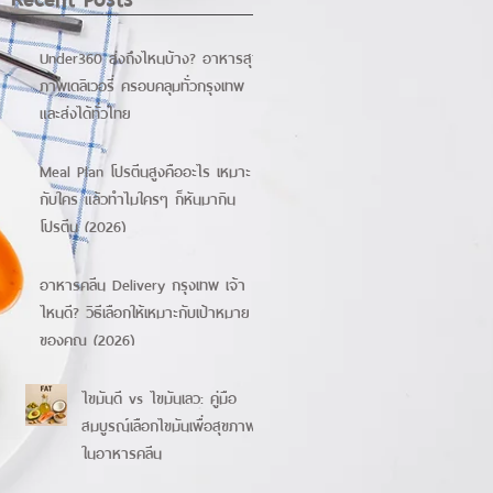
Under360 ส่งถึงไหนบ้าง? อาหารสุข
ภาพเดลิเวอรี่ ครอบคลุมทั่วกรุงเทพ
และส่งได้ทั่วไทย
Meal Plan โปรตีนสูงคืออะไร เหมาะ
กับใคร แล้วทำไมใครๆ ก็หันมากิน
โปรตีน (2026)
อาหารคลีน Delivery กรุงเทพ เจ้า
ไหนดี? วิธีเลือกให้เหมาะกับเป้าหมาย
ของคุณ (2026)
ไขมันดี vs ไขมันเลว: คู่มือ
สมบูรณ์เลือกไขมันเพื่อสุขภาพ
ในอาหารคลีน