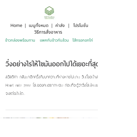
รีวิวจากลูกค้า
สั่งอาหารคลิก
Home
|
เมนูทั้งหมด
|
ค่าส่ง
|
โปรโมชั่น
วิธีการสั่งอาหาร
ข้าวกล่องพร้อมทาน
แพคกับข้าวกับล้วน
ไส้กรอกอกไก่
วิ่งอย่างไรให้ไขมันออกไปได้เยอะที่สุด
สวัสดีค่า กลับมาอีกครั้งกับบทความที่ห่างหายไปนาน วันนี้ขอนำเสนอ
Heart rate zone โซนของคนอยากผอม ก่อนที่จะรู้ว่าวิ่งโซนไหนแล้ว
จะลดไขมันได...