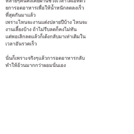
หลายๆคนคงเคยผ่านช่วงเวลาไดเอทด้ว
ยการอดอาหารเพื่อให้น้ำหนักลดลงเร็ว
ที่สุดกันมาแล้ว
เพราะไหนจะงานแต่งปลายปีบ้าง ไหนจะ
งานเลี้ยงบ้าง ถ้าไม่รีบลดก็คงไม่ทัน
แต่พอเลิกลดแล้วก็เด้งกลับมาเท่าเดิมใน
เวลาอันรวดเร็ว
นั่นก็เพราะจริงๆแล้วการอดอาหารกลับ
ทำให้อ้วนมากกว่าผอมนั่นเอง