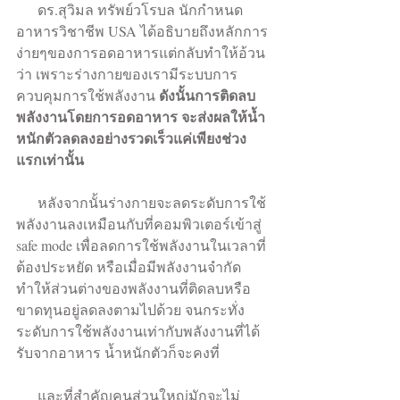
      ดร.สุวิมล ทรัพย์วโรบล นักกำหนด
อาหารวิชาชีพ USA ได้อธิบายถึงหลักการ
ง่ายๆของการอดอาหารแต่กลับทำให้อ้วน
ว่า เพราะร่างกายของเรามีระบบการ
ดังนั้นการติดลบ
ควบคุมการใช้พลังงาน 
พลังงานโดยการอดอาหาร จะส่งผลให้น้ำ
หนักตัวลดลงอย่างรวดเร็วแค่เพียงช่วง
แรกเท่านั้น
      หลังจากนั้นร่างกายจะลดระดับการใช้
พลังงานลงเหมือนกับที่คอมพิวเตอร์เข้าสู่ 
safe mode เพื่อลดการใช้พลังงานในเวลาที่
ต้องประหยัด หรือเมื่อมีพลังงานจำกัด 
ทำให้ส่วนต่างของพลังงานที่ติดลบหรือ
ขาดทุนอยู่ลดลงตามไปด้วย จนกระทั่ง
ระดับการใช้พลังงานเท่ากับพลังงานที่ได้
รับจากอาหาร น้ำหนักตัวก็จะคงที่ 
      และที่สำคัญคนส่วนใหญ่มักจะไม่