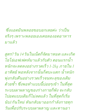
ซึ่งแอดมินพลอยขอบอกเลยค่ะ ว่าเป็น
จริงๆ เพราะพลอยเองเคยลองอดอาหาร
มาแล้ว
สูตร7วัน 14วันในเน็ตก็จัดมาหมด และเกิด
โยโย่เอฟเฟคท์มาแล้วกับตัว ตอนแรกน้ำ
หนักจะลดลงอย่างรวดเร็ว 1-2kg ภายใน 1 
อาทิตย์ พอหลังจากนั้นก็ตบะแตก น้ำหนัก
พุ่งกลับคืนอย่างรวดเร็วจนทะลุของเดิม
ด้วยซ้ำ ซึ่งพอทำแบบนี้บ่อยๆเข้า ในที่สุด
ระบบเผาผลาญของร่างกายก็พัง จะกลับ
ไปอดแบบเดิมก็ไม่ลดแล้ว ในที่สุดก็เริ่ม
นับ1กันใหม่ หันกลับมาออกกำลังกายทุก
วันเพื่อปรับระบบเผาผลาญ และทานอา