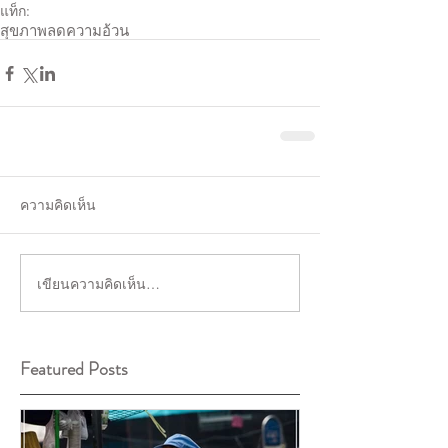
แท็ก:
สุขภาพ
ลดความอ้วน
ความคิดเห็น
เขียนความคิดเห็น…
Featured Posts