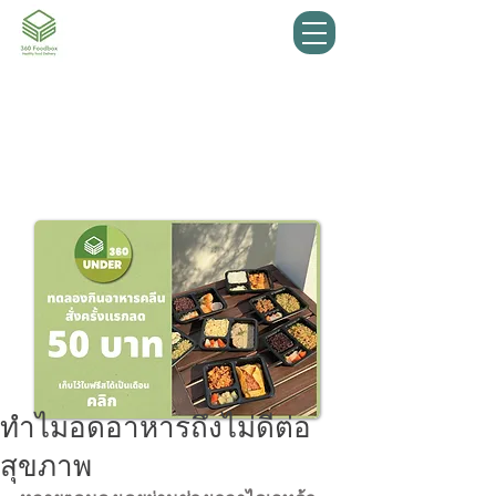
สั่งอาหารคลิก
รีวิวจากลูกค้า
ทำไมอดอาหารถึงไม่ดีต่อ
สุขภาพ