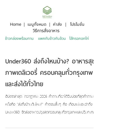
รีวิวจากลูกค้า
สั่งอาหารคลิก
Home
|
เมนูทั้งหมด
|
ค่าส่ง
|
โปรโมชั่น
วิธีการสั่งอาหาร
ข้าวกล่องพร้อมทาน
แพคกับข้าวกับล้วน
ไส้กรอกอกไก่
Under360 ส่งถึงไหนบ้าง? อาหารสุข
ภาพเดลิเวอรี่ ครอบคลุมทั่วกรุงเทพ
และส่งได้ทั่วไทย
อัปเดตล่าสุด: กรกฎาคม 2026 คำถามที่เราได้รับบ่อยที่สุดคำถาม
หนึ่งคือ "ส่งถึงบ้านฉันไหม?" คำตอบสั้นๆ คือ เกือบแน่นอนว่าถึง —
Under360 จัดส่งอาหารปรุงสดครอบคลุมทั่วกรุงเทพและปริมณฑล
และมีกับข้าวสุขภาพแบบฟรีซแพ็คส่งได้ทั่วประเทศ บทความนี้สรุปรูป
แบบการส่งทั้งหมดไว้ในที่เดียว กรุงเทพและปริมณฑล — อาหารปรุง