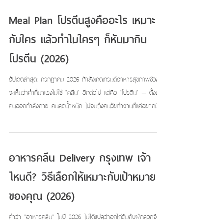
สด ส่งถึงมือวันต่อวัน Meal Plan (High Protein / Low Carb) และ
Meal Plan โปรตีนสูงคืออะไร เหมาะ
เมนูรายกล่องของเรา ปรุงสดใหม่ทุกวันจากครัวของเราเอง แล้วจัดส่ง
ตรงถึงบ้าน คอนโด หรือออฟฟิศ ครอบคลุมทั่วกรุงเทพ ไม่ว่าจะเ
กับใคร แล้วทำไมใครๆ ก็หันมากิน
โปรตีน (2026)
อัปเดตล่าสุด: กรกฎาคม 2026 ถ้าสังเกตเทรนด์อาหารสุขภาพช่วงนี้
จะเห็นว่าคำที่มาแรงไม่ใช่ "คลีน" อีกต่อไป แต่คือ "โปรตีน" — ตั้งแต่
คนออกกำลังกาย คนลดน้ำหนัก ไปจนถึงคนวัยทำงานที่แค่อยากมี
แรงทั้งวันโดยไม่ง่วงหลังมื้อเที่ยง ทุกสายวิ่งเข้าหาสิ่งเดียวกัน: กิน
โปรตีนให้พอ บทความนี้จะอธิบายว่า Meal Plan โปรตีนสูง (High
Protein) คืออะไร ต่างจากการกินทั่วไปยังไง เหมาะกับใคร และวิธีเริ่ม
อาหารคลีน Delivery กรุงเทพ เจ้า
ต้นแบบไม่ต้องเปลี่ยนชีวิตทั้งใบ ทำไมโปรตีนถึงกลายเป็นแกนของ
อาหารสุขภาพยุคนี้ โปรตีนไม่ใช่แค่เรื่องของคนเ
ไหนดี? วิธีเลือกให้เหมาะกับเป้าหมาย
ของคุณ (2026)
คำว่า "อาหารคลีน" ในปี 2026 ไม่ได้แปลว่าอกไก่ต้มกับผักลวกจืดๆ