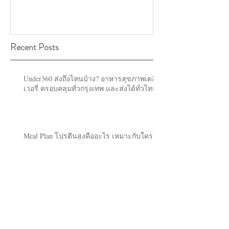
Recent Posts
Under360 ส่งถึงไหนบ้าง? อาหารสุขภาพเดลิ
เวอรี่ ครอบคลุมทั่วกรุงเทพ และส่งได้ทั่วไทย
Meal Plan โปรตีนสูงคืออะไร เหมาะกับใคร
แล้วทำไมใครๆ ก็หันมากินโปรตีน (2026)
อาหารคลีน Delivery กรุงเทพ เจ้าไหนดี? วิธี
เลือกให้เหมาะกับเป้าหมายของคุณ (2026)