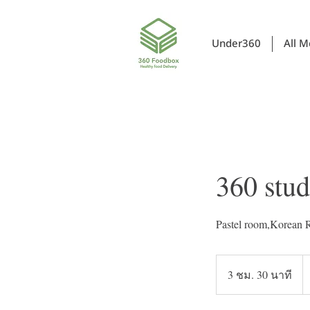
Under360
All 
360 stud
Pastel room,Korean
4
บ
3 ชม. 30 นาที
3
ไ
ช
ม