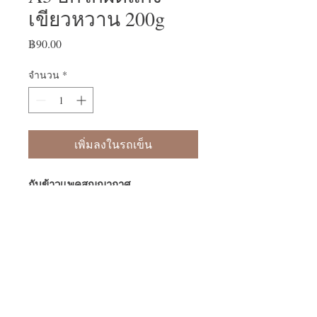
เขียวหวาน 200g
฿90.00
ราคา
จำนวน
*
เพิ่มลงในรถเข็น
กับข้าวแพคสูญญากาศ
-อกไก่ผัดแกงเขียวหวาน น้ำหนักรวม
200 กรัม
-สามารถแบ่งทางเป็น 2 มื้อได้
-หลังจากฉีกซองแล้วควรทานให้หมด
ภายใน 2 วัน
-แพคกับข้าวควรเก็บในช่องฟรีซ
-แพคกับข้าวสามารถเก็บได้นานกว่า 2