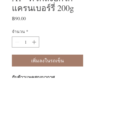
แครนเบอร์รี่ 200g
฿90.00
ราคา
จำนวน
*
เพิ่มลงในรถเข็น
กับข้าวแพคสูญญากาศ
-คั่วกลิ้งอกไก่แครนเบอร์รี่ น้ำหนักรวม
200 กรัม
-สามารถแบ่งทางเป็น 2 มื้อได้
-หลังจากฉีกซองแล้วควรทานให้หมด
ภายใน 2 วัน
-แพคกับข้าวควรเก็บในช่องฟรีซ
-แพคกับข้าวสามารถเก็บได้นานกว่า 2