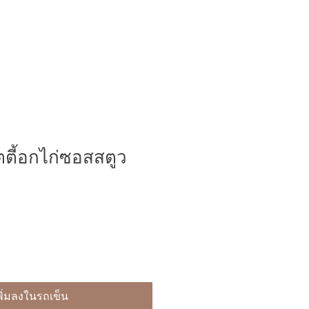
ตตี้อกไก่ซอสสตูว
พิ่มลงในรถเข็น