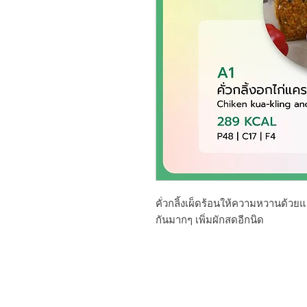
คั่วกลิ้งเผ็ดร้อนให้ความหวานด้วย
กันมากๆ เพิ่มผักสดอีกนิด