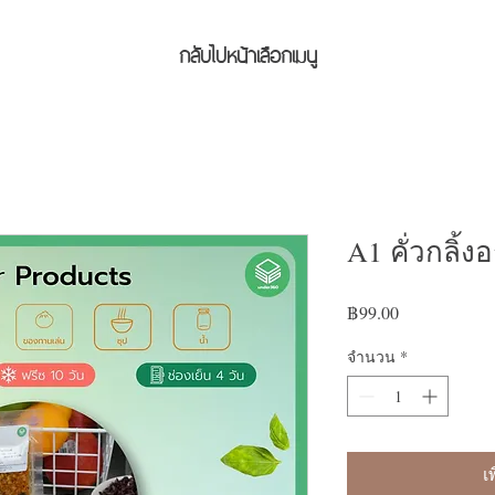
กลับไปหน้าเลือกเมนู
A1 คั่วกลิ้ง
฿99.00
ราคา
จำนวน
*
เ