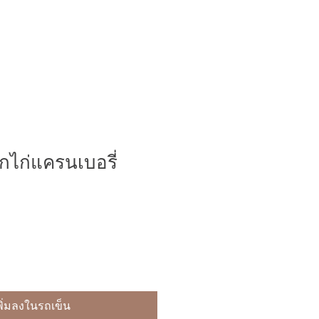
อกไก่แครนเบอรี่
พิ่มลงในรถเข็น