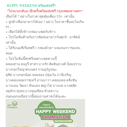
HAPPY WEEKEND พร้อมส่งฟรี*
"โปรแรงกลับมาอีกครั้งพร้อมส่งฟรี กรุงเทพมหานคร*"
เลือกได้ 7 อย่างในราคาสุดคุ้มเพียง 529.- เท่านั้น
+ ลูกค้าเลือกอาหารได้เอง 7 อย่าง ในราคาชิ้นละไม่เกิน
95.-
+ เลือกได้ทั้งข้าวกล่อง แพคกับข้าว
+ โปรโมชั่นสำหรับการจัดส่งอาหารวันศุกร์ - อาทิตย์
เท่านั้น
+ ได้รับนมซีเรียลฟรี 1 กล่องด้วย* แถมจนกว่าของจะ
หมด
+ โปรโมชั่นนี้ส่งฟรีเฉพาะเขตตามนี้
คลองสาน ธนบุรี สาทร บางรัก สัมพันธวงศ์ ป้อมปราบ
บางกอกใหญ่ พระนคร ราษฎร์บูรณะ
ดุสิต บางกอกน้อย จอมทอง ปทุมวัน ภาษีเจริญ
บางคอแหลมราชเทวี ยานนาวา คลองเตย ตลิ่งชัน
บางบอน วัฒนา ดินแดง พญาไท บางแค บางพลัด
จตุจักร ทุ่งครุ บางขุนเทียน ห้วยขวาง
เขตนอกเหนือจากนี้สอบถามค่าส่งได้นะคะ